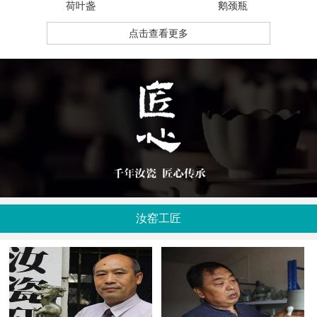
荷叶盏
鹅颈瓶
点击查看更多
汝窑工匠