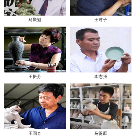
马聚魁
王君子
王振芳
李志强
王国奇
马得原