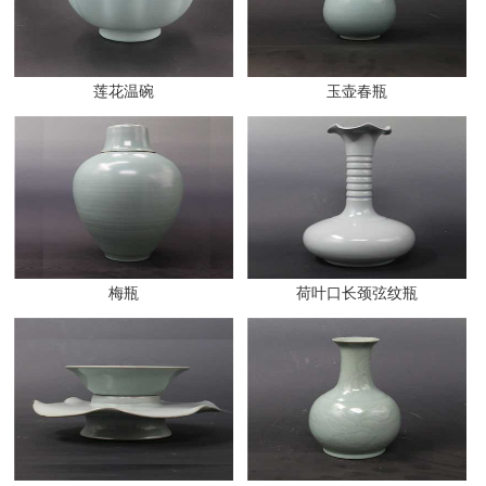
莲花温碗
玉壶春瓶
梅瓶
荷叶口长颈弦纹瓶