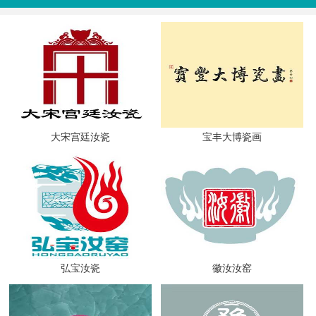
大宋宫廷汝瓷
宝丰大博瓷画
弘宝汝瓷
徽汝汝窑