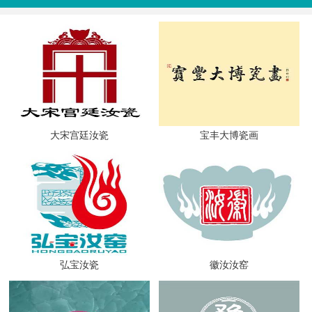
大宋宫廷汝瓷
宝丰大博瓷画
弘宝汝瓷
徽汝汝窑