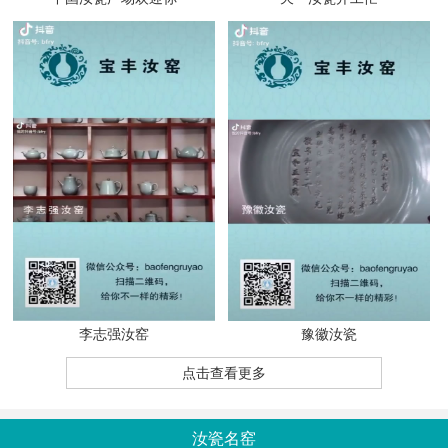
李志强汝窑
豫徽汝瓷
点击查看更多
汝瓷名窑