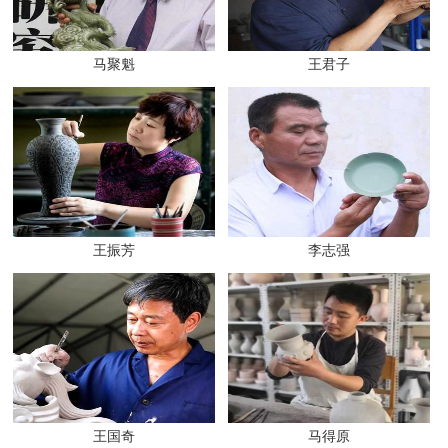
马聚魁
王君子
王振芳
李志强
王国奇
马得原