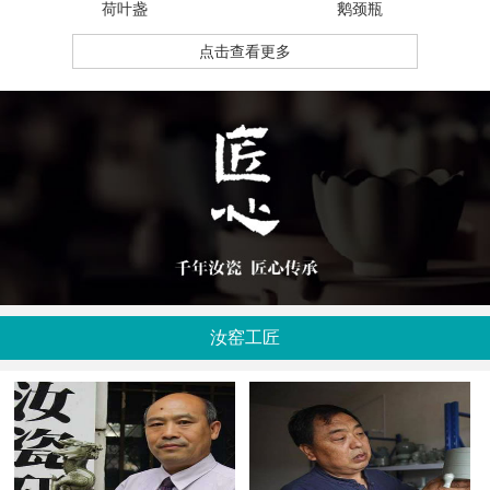
荷叶盏
鹅颈瓶
点击查看更多
汝窑工匠