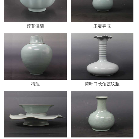
莲花温碗
玉壶春瓶
梅瓶
荷叶口长颈弦纹瓶