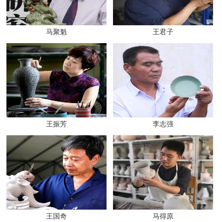
马聚魁
王君子
王振芳
李志强
王国奇
马得原