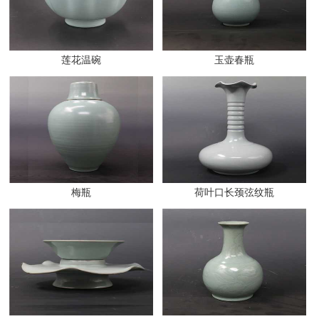
莲花温碗
玉壶春瓶
梅瓶
荷叶口长颈弦纹瓶