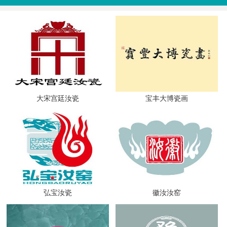
大宋宫廷汝瓷
宝丰大博瓷画
弘宝汝瓷
徽汝汝窑