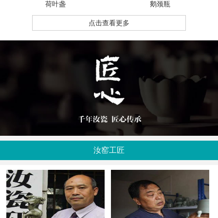
荷叶盏
鹅颈瓶
点击查看更多
汝窑工匠