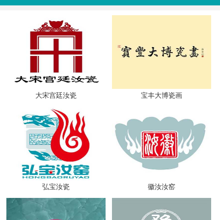
大宋宫廷汝瓷
宝丰大博瓷画
弘宝汝瓷
徽汝汝窑