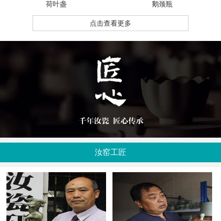
荷叶盏
鹅颈瓶
点击查看更多
汝窑工匠