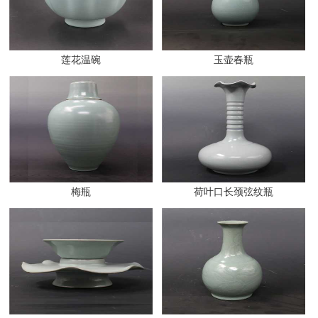
莲花温碗
玉壶春瓶
梅瓶
荷叶口长颈弦纹瓶