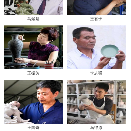
马聚魁
王君子
王振芳
李志强
王国奇
马得原