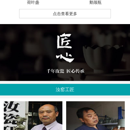
荷叶盏
鹅颈瓶
点击查看更多
汝窑工匠