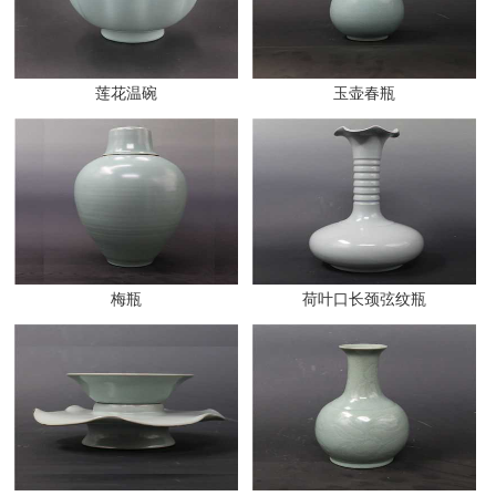
莲花温碗
玉壶春瓶
梅瓶
荷叶口长颈弦纹瓶