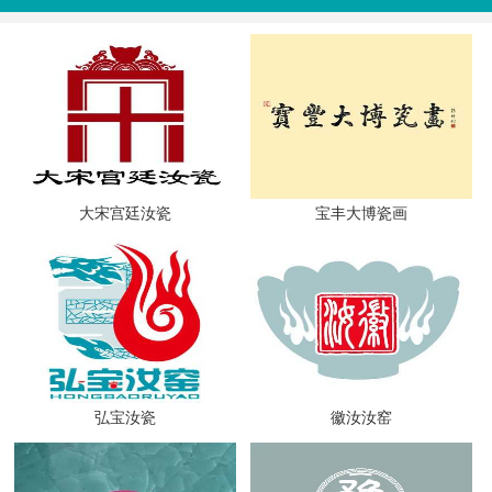
大宋宫廷汝瓷
宝丰大博瓷画
弘宝汝瓷
徽汝汝窑