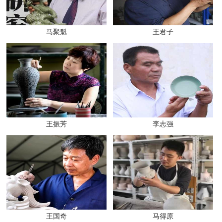
马聚魁
王君子
王振芳
李志强
王国奇
马得原