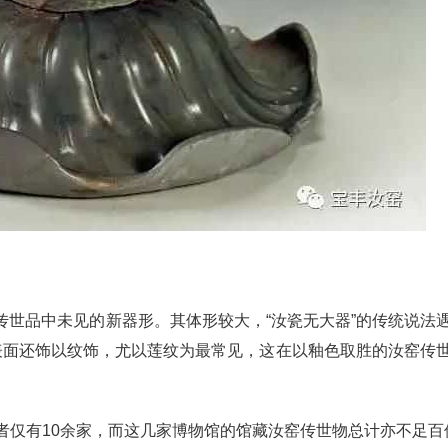
，传世品中未见的新器形。其体形较大，“汝瓷无大器”的传统说法
表面还饰以纹饰，尤以莲纹为最常见，这在以釉色取胜的汝窑传
者仅有10余家，而这几家博物馆的馆藏汝窑传世物总计亦不足百