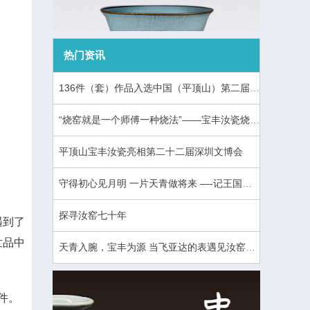
热门资讯
136件（套）作品入选中国（平顶山）第二届官窑瓷器烧制技艺大赛暨中国汝窑“礼赞鹰城”全国陶瓷创意设计大赛
“烧窑就是一个师傅一种烧法”——宝丰汝瓷烧窑课窑炉旁开课
平顶山宝丰汝瓷亮相第二十二届深圳文博会
守得初心见月明 一片天青做将来 —-记王国奇汝瓷烧窑公益课
探寻汝窑七十年
遇到了
世品中
天青入腕，宝丰为源 当飞亚达的表遇见汝窑的天青
件。