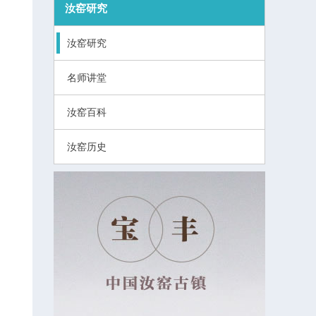
汝窑研究
汝窑研究
名师讲堂
汝窑百科
汝窑历史