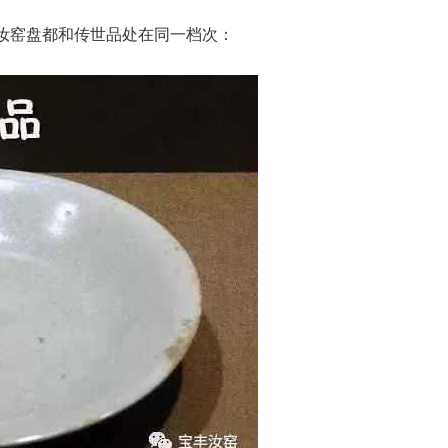
汝窑盘都和传世品处在同一档次：