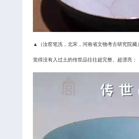
▲（汝窑笔洗，北宋，河南省文物考古研究院藏
觉得没有入过土的传世品往往超完整、超漂亮：