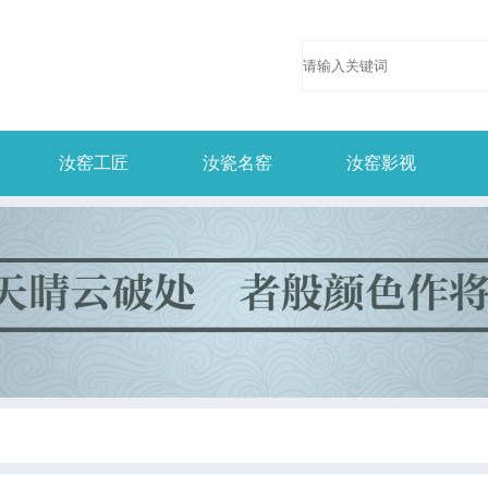
汝窑工匠
汝瓷名窑
汝窑影视