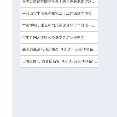
春季公益课堂圆满落幕！陶艺体验课走进赵庄镇初级中学与商酒务实验小学
平顶山宝丰汝瓷亮相第二十二届深圳文博会
窑火重明：张克相与汝瓷冰片的千年对话——记河南省工艺美术大师、大象汝瓷创始人张克相
宝丰县陶艺体验公益课堂走进三所中学
高圆圆高清活动照来袭 飞亚达 × 汝窑博物馆联名发布，腕间盛放千年东方美学
天青融匠心 跨界谱新篇 飞亚达×汝窑博物馆“宋瓷”联名发布会太原启幕