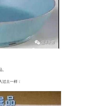
品。
入过土一样：