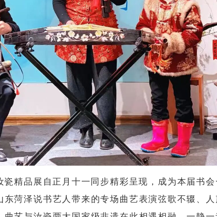
汝瓷精品展自正月十一同步精彩呈现，成为本届书会
山东菏泽说书艺人带来的专场曲艺表演弦歌不辍、人
。曲艺与汝瓷两大国家级非遗在此相遇相融，一静一