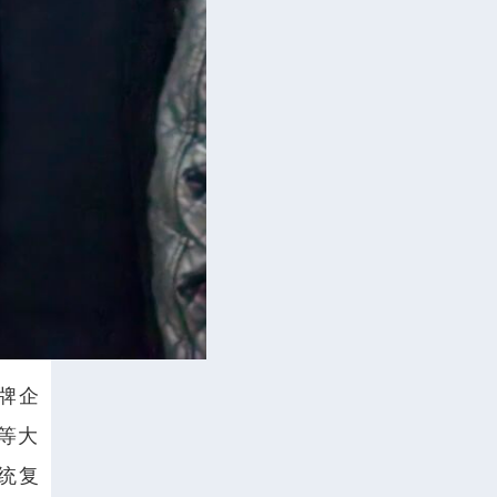
牌企
等大
统复