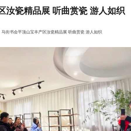
区汝瓷精品展 听曲赏瓷 游人如织
：
马街书会平顶山宝丰产区汝瓷精品展 听曲赏瓷 游人如织