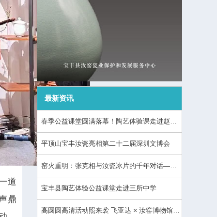
最新资讯
春季公益课堂圆满落幕！陶艺体验课走进赵庄镇初级中学与商酒务实验小学
平顶山宝丰汝瓷亮相第二十二届深圳文博会
窑火重明：张克相与汝瓷冰片的千年对话——记河南省工艺美术大师、大象汝瓷创始人张克相
一道
宝丰县陶艺体验公益课堂走进三所中学
声鼎
高圆圆高清活动照来袭 飞亚达 × 汝窑博物馆联名发布，腕间盛放千年东方美学
动、