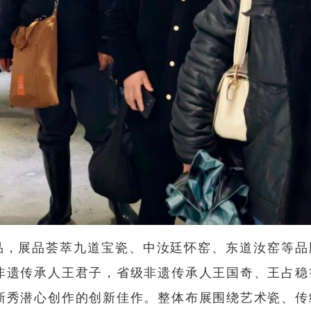
品，展品荟萃九道宝瓷、
中汝廷怀窑
、东道汝窑等品
非遗传承人王君子，省级非遗传承人王国奇、王占稳
新秀潜心创作的创新佳作。整体布展围绕艺术瓷、传