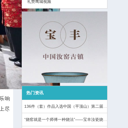
礼赞鹰城视频
热门资讯
乐响
136件（套）作品入选中国（平顶山）第二届官窑瓷器烧制技艺大赛暨中国汝窑“礼赞鹰城”全国陶瓷创意设计大赛
上尽
“烧窑就是一个师傅一种烧法”——宝丰汝瓷烧窑课窑炉旁开课