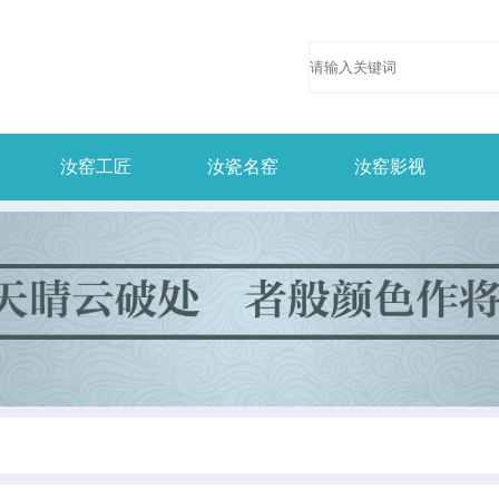
汝窑工匠
汝瓷名窑
汝窑影视