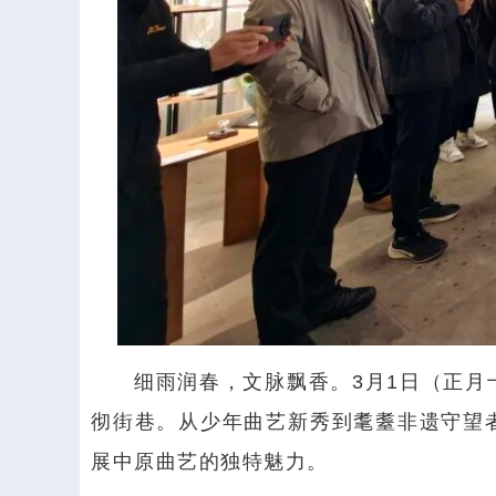
细雨润春，文脉飘香。3月1日（正月
彻街巷。从少年曲艺新秀到耄耋非遗守望
展中原曲艺的独特魅力。