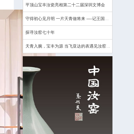
平顶山宝丰汝瓷亮相第二十二届深圳文博会
守得初心见月明 一片天青做将来 —-记王国奇汝瓷烧窑公益课
探寻汝窑七十年
天青入腕，宝丰为源 当飞亚达的表遇见汝窑的天青