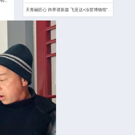
天青融匠心 跨界谱新篇 飞亚达×汝窑博物馆“宋瓷”联名发布会太原启幕