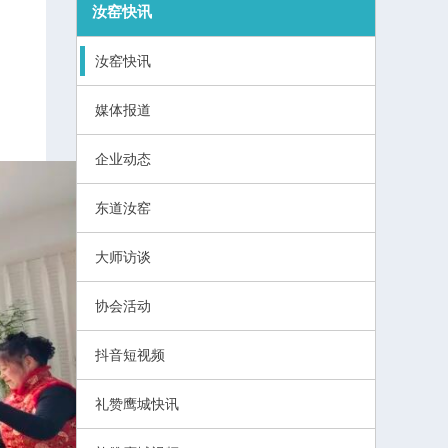
汝窑快讯
汝窑快讯
媒体报道
企业动态
东道汝窑
大师访谈
协会活动
抖音短视频
礼赞鹰城快讯