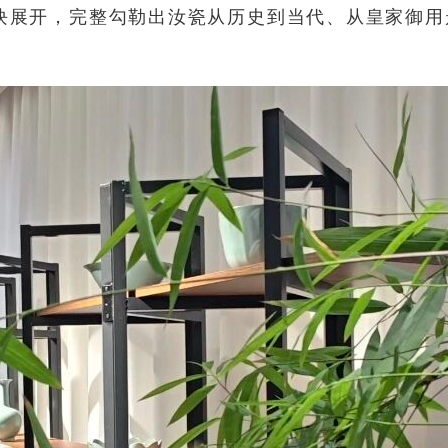
块展开，完整勾勒出汝瓷从历史到当代、从皇家御用