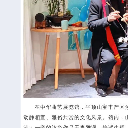
在中华曲艺展览馆，平顶山宝丰产区
动静相宜、雅俗共赏的文化风景。馆内，
沸；一旁的汝瓷作品天青雅润、静谧生辉