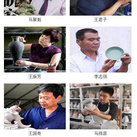
马聚魁
王君子
王振芳
李志强
王国奇
马得原