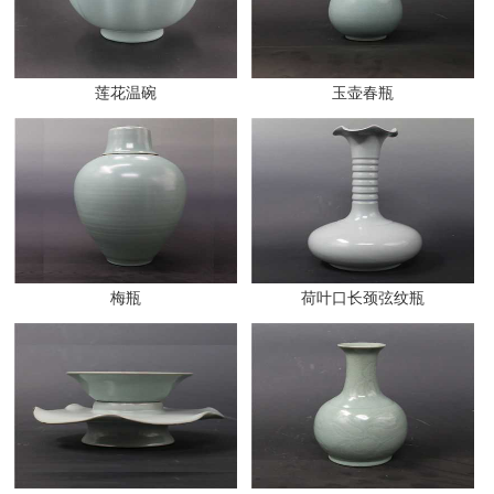
莲花温碗
玉壶春瓶
梅瓶
荷叶口长颈弦纹瓶