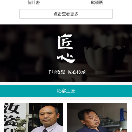
荷叶盏
鹅颈瓶
点击查看更多
汝窑工匠