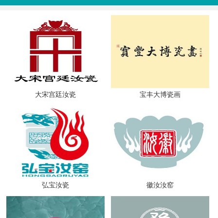
大宋宫廷汝瓷
宝丰大博瓷画
弘宝汝瓷
徽汝汝窑