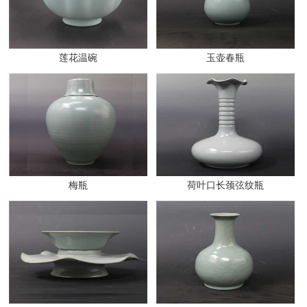
莲花温碗
玉壶春瓶
梅瓶
荷叶口长颈弦纹瓶