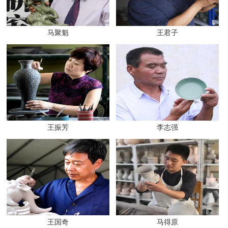
马聚魁
王君子
王振芳
李志强
王国奇
马得原