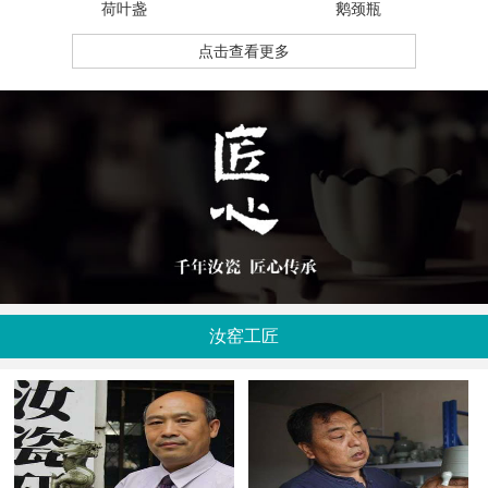
荷叶盏
鹅颈瓶
点击查看更多
汝窑工匠